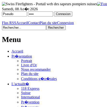
Samedi, 08 Ao�t 2026
Flus RSS
Accueil
Contact
Plan du site
Connexion
Menu
Accueil
Pr�sentation
Portrait
Livre d'Or
Nous recommander
Plan du site
Conditions g�n�rales
L'actualit�
118 Express
Suisse
International
Pr�vention