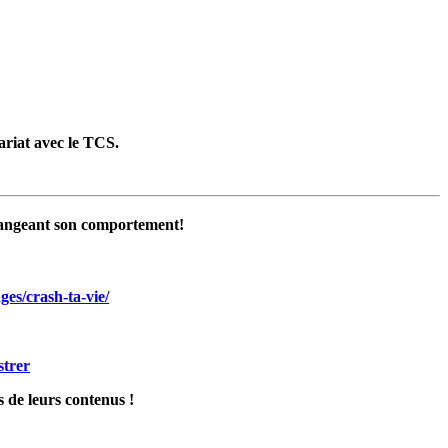
riat avec le TCS.
changeant son comportement!
es/crash-ta-vie/
strer
 de leurs contenus !