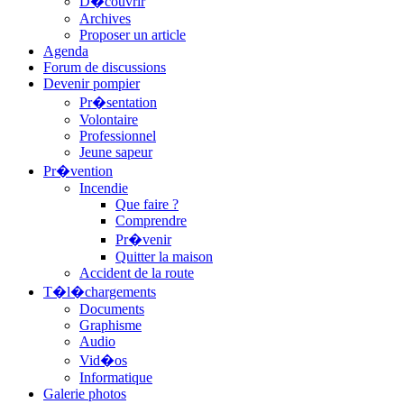
D�couvrir
Archives
Proposer un article
Agenda
Forum de discussions
Devenir pompier
Pr�sentation
Volontaire
Professionnel
Jeune sapeur
Pr�vention
Incendie
Que faire ?
Comprendre
Pr�venir
Quitter la maison
Accident de la route
T�l�chargements
Documents
Graphisme
Audio
Vid�os
Informatique
Galerie photos