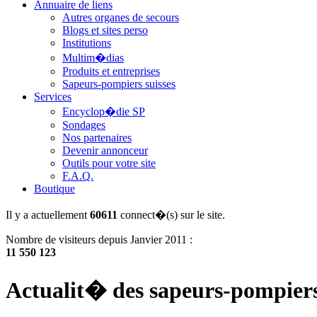
Annuaire de liens
Autres organes de secours
Blogs et sites perso
Institutions
Multim�dias
Produits et entreprises
Sapeurs-pompiers suisses
Services
Encyclop�die SP
Sondages
Nos partenaires
Devenir annonceur
Outils pour votre site
F.A.Q.
Boutique
Il y a actuellement
60611
connect�(s) sur le site.
Nombre de visiteurs depuis Janvier 2011 :
11 550 123
Actualit� des sapeurs-pompier