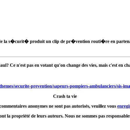
 la s�curit� produit un clip de pr�vention routi�re en partena
aul? Ce n'est pas en votant qu'on change des vies, mais c'est en 
/themes/securite-prevention/sapeurs-pompiers-ambulanciers/sis-imag
Crash ta vie
commentaires anonymes ne sont pas autorisés, veuillez vous
enregi
nt la propriété de leurs auteurs. Nous ne sommes pas responsables