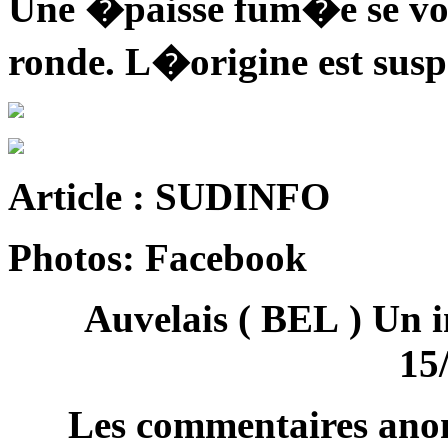
Une �paisse fum�e se vo
ronde. L�origine est susp
Article : SUDINFO
Photos: Facebook
Auvelais ( BEL ) Un i
15
Les commentaires anon