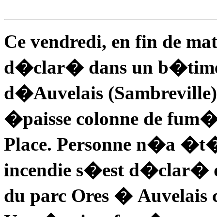
Ce vendredi, en fin de ma
d�clar� dans un b�time
d�Auvelais (Sambreville)
�paisse colonne de fum�e
Place. Personne n�a �t
incendie s�est d�clar�
du parc Ores � Auvelais c