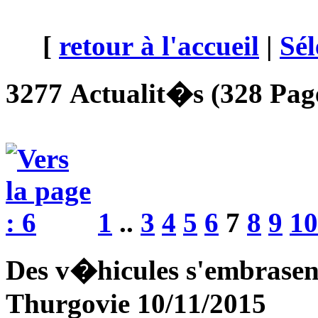
[
retour à l'accueil
|
Sél
3277 Actualit�s (328 Page
1
..
3
4
5
6
7
8
9
10
Des v�hicules s'embrasent
Thurgovie 10/11/2015