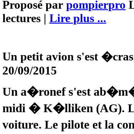
Proposé par
pompierpro
L
lectures |
Lire plus ...
Un petit avion s'est �cra
20/09/2015
Un a�ronef s'est ab�m
midi � K�lliken (AG). L
voiture. Le pilote et la c