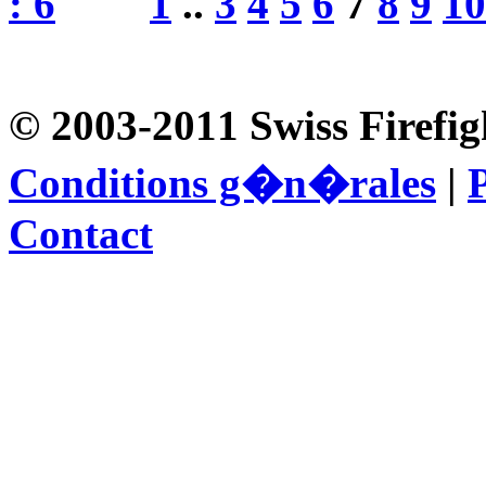
1
..
3
4
5
6
7
8
9
10
© 2003-2011 Swiss Firefig
Conditions g�n�rales
|
P
Contact