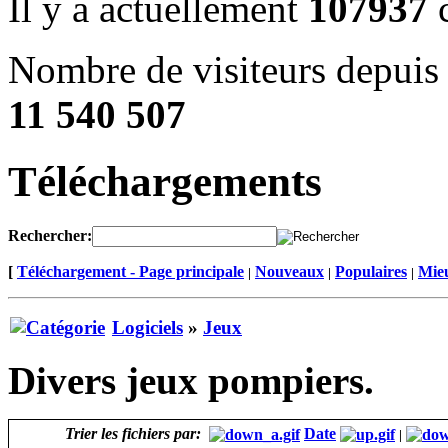
Il y a actuellement
107937
c
Nombre de visiteurs depuis 
11 540 507
Téléchargements
Rechercher:
[
Téléchargement - Page principale
Nouveaux
Populaires
Mieu
|
|
|
Logiciels
»
Jeux
Divers jeux pompiers.
Trier les fichiers par:
Date
|