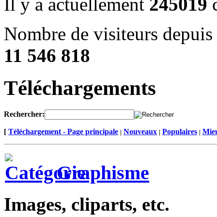
Il y a actuellement
245019
c
Nombre de visiteurs depuis 
11 546 818
Téléchargements
Rechercher:
[
Téléchargement - Page principale
Nouveaux
Populaires
Mieu
|
|
|
Graphisme
Images, cliparts, etc.