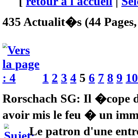
[
retour à l'accueil
|
Sél
435 Actualit�s (44 Pages, 
1
2
3
4
5
6
7
8
9
10
Rorschach SG: Il �cope d
avoir mis le feu � un im
Le patron d'une entr