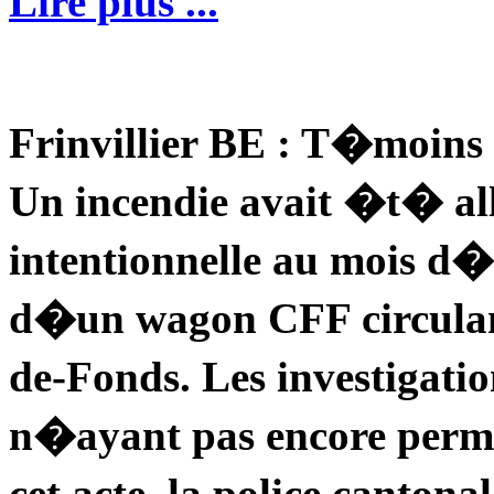
Lire plus ...
Frinvillier BE : T�moin
Un incendie avait �t� 
intentionnelle au mois d�o
d�un wagon CFF circulan
de-Fonds. Les investigat
n�ayant pas encore permi
cet acte, la police cantona